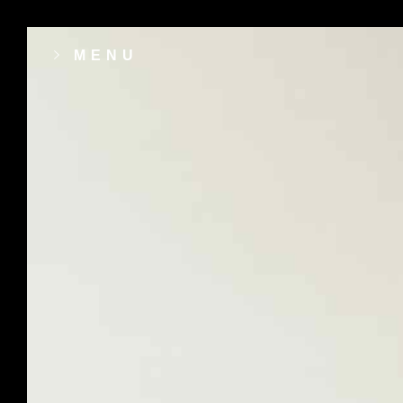
MENU
contact[@]revalice[dot]fr
15 Bis rue Dumont d’Urville 14000 CAE
Fiche GoogleMyBuisness