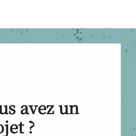
us avez un
jet ?