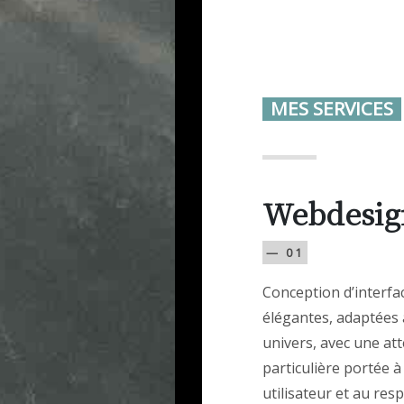
MES SERVICES
Webdesig
— 01
Conception d’interfac
élégantes, adaptées 
univers, avec une at
particulière portée à
utilisateur et au res