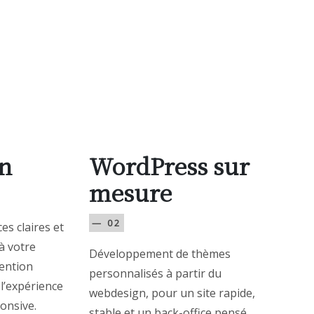
n
WordPress sur
mesure
— 02
es claires et
à votre
Développement de thèmes
tention
personnalisés à partir du
 l’expérience
webdesign, pour un site rapide,
ponsive.
stable et un back-office pensé