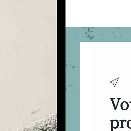
Vo
pro