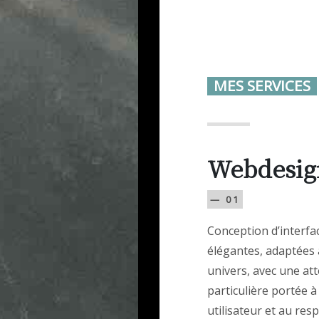
MES SERVICES
Webdesig
— 01
Conception d’interfac
élégantes, adaptées 
univers, avec une at
particulière portée à
utilisateur et au res