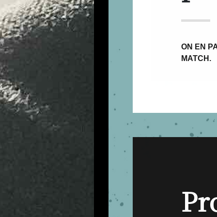
ON EN PA
MATCH.
Pr