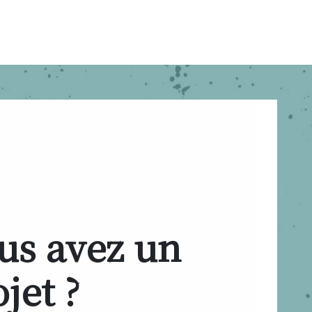
us avez un
jet ?