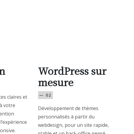
n
WordPress sur
mesure
— 02
es claires et
à votre
Développement de thèmes
tention
personnalisés à partir du
 l’expérience
webdesign, pour un site rapide,
ponsive.
stable et un back-office pensé