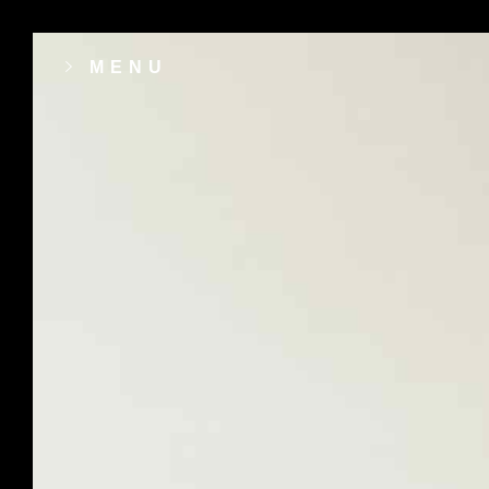
MENU
contact[@]revalice[dot]fr
15 Bis rue Dumont d’Urville 14000 CAE
Fiche GoogleMyBuisness