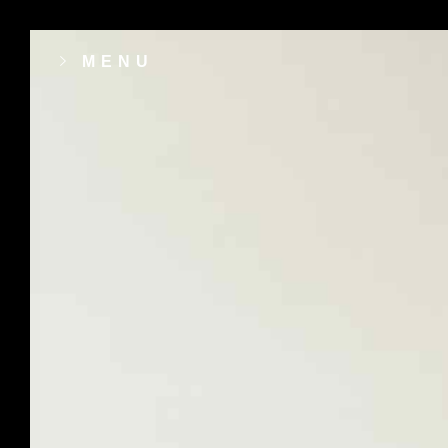
MENU
contact[@]revalice[dot]fr
15 Bis rue Dumont d’Urville 14000 CAE
Fiche GoogleMyBuisness