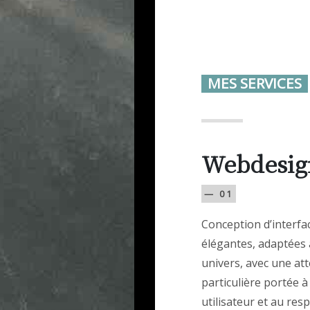
MES SERVICES
Webdesig
— 01
Conception d’interfac
élégantes, adaptées 
univers, avec une at
particulière portée à
utilisateur et au res