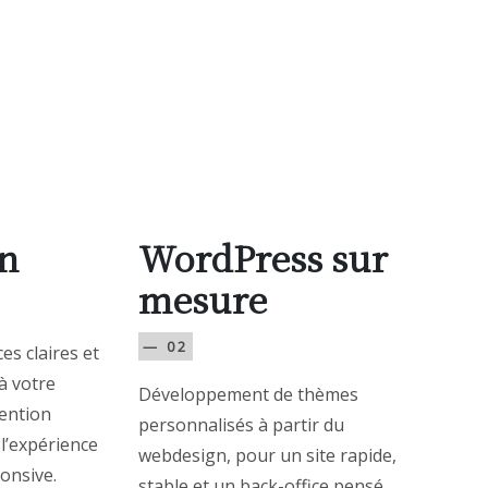
n
WordPress sur
mesure
— 02
es claires et
à votre
Développement de thèmes
tention
personnalisés à partir du
 l’expérience
webdesign, pour un site rapide,
ponsive.
stable et un back-office pensé