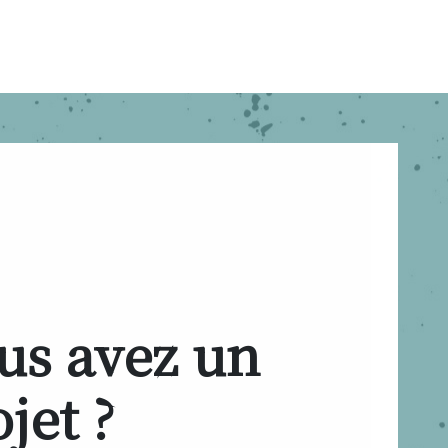
us avez un
jet ?