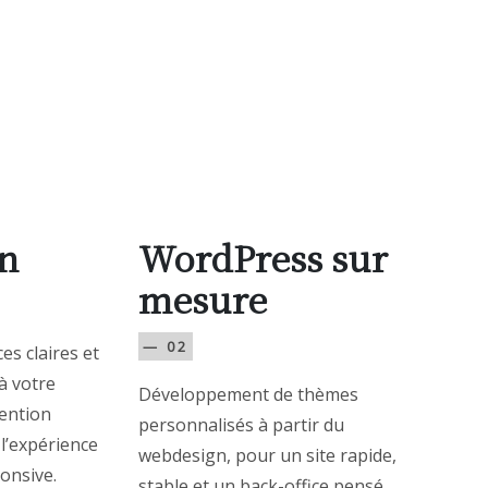
n
WordPress sur
mesure
— 02
es claires et
à votre
Développement de thèmes
tention
personnalisés à partir du
 l’expérience
webdesign, pour un site rapide,
ponsive.
stable et un back-office pensé