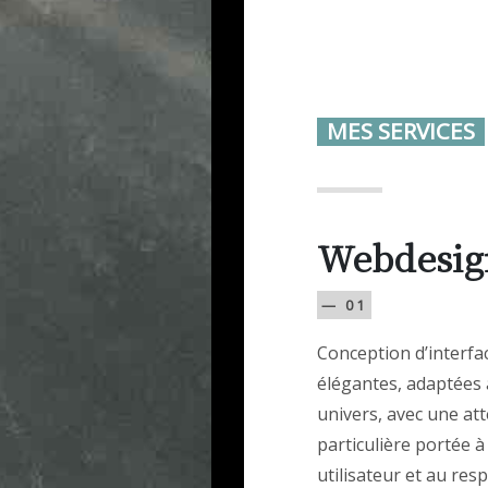
MES SERVICES
Webdesig
— 01
Conception d’interfac
élégantes, adaptées 
univers, avec une at
particulière portée à
utilisateur et au res