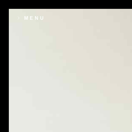
MENU
contact[@]revalice[dot]fr
15 Bis rue Dumont d’Urville 14000 CAE
Fiche GoogleMyBuisness