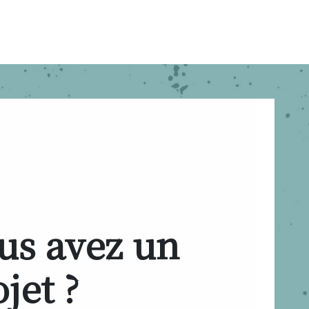
us avez un
jet ?