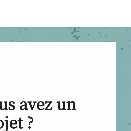
us avez un
jet ?