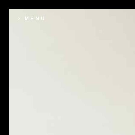
MENU
contact[@]revalice[dot]fr
15 Bis rue Dumont d’Urville 14000 CAE
Fiche GoogleMyBuisness