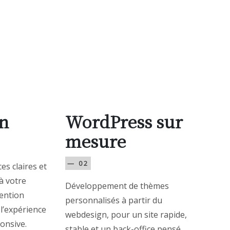
n
WordPress sur
mesure
— 02
es claires et
à votre
Développement de thèmes
tention
personnalisés à partir du
 l’expérience
webdesign, pour un site rapide,
ponsive.
stable et un back-office pensé