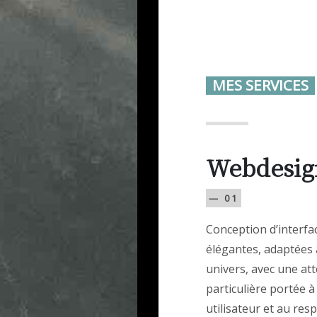
MES SERVICES
Webdesig
— 01
Conception d’interfac
élégantes, adaptées 
univers, avec une at
particulière portée à
utilisateur et au res